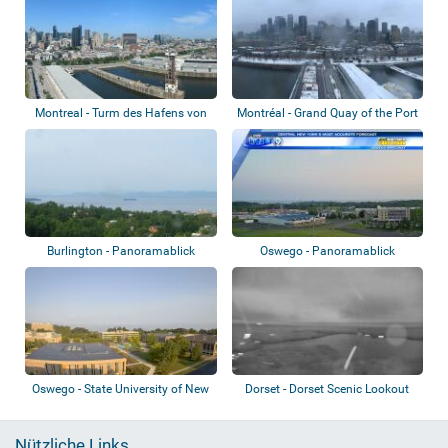
Montreal - Turm des Hafens von
Montréal - Grand Quay of the Port
Montreal
of Mon...
Burlington - Panoramablick
Oswego - Panoramablick
Oswego - State University of New
Dorset - Dorset Scenic Lookout
York
Tower
Nützliche Links