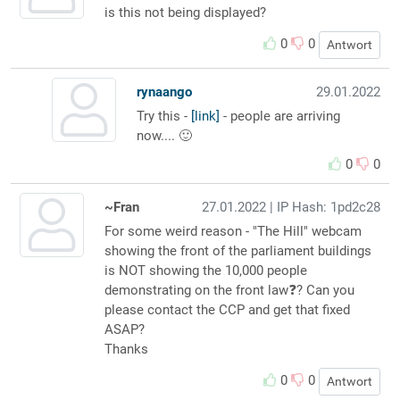
is this not being displayed?
0
0
Antwort
rynaango
29.01.2022
Try this -
[link]
- people are arriving
now.... 🙂
0
0
~Fran
27.01.2022
| IP Hash: 1pd2c28
For some weird reason - "The Hill" webcam
showing the front of the parliament buildings
is NOT showing the 10,000 people
demonstrating on the front law❓️? Can you
please contact the CCP and get that fixed
ASAP?
Thanks
0
0
Antwort