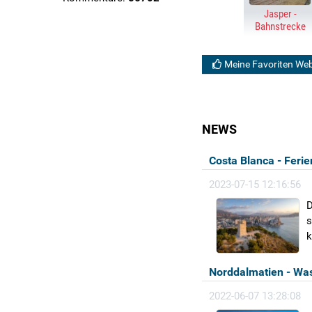
Jasper -
Bahnstrecke
Meine Favoriten W
NEWS
Costa Blanca - Feri
2023-07-15 12:16:56
D
s
k
Norddalmatien - Was 
2022-06-07 13:28:08