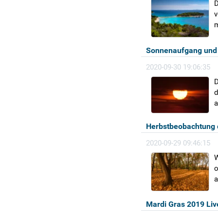
D
v
m
Sonnenaufgang und 
2020-09-30 19:06:35
D
d
a
Herbstbeobachtung
2020-09-29 09:46:15
W
o
a
Mardi Gras 2019 Liv