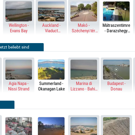
Wellington -
Auckland -
Makó -
Mátraszentimre
Evans Bay
Viaduct
Széchenyi tér,
- Darazshegyi
Harbour &
Hagymatikum
Pension and
Harbour Bridge
Chalet
etzt beliebt sind
Agia Napa -
Summerland -
Marina di
Budapest -
Nissi Strand
Okanagan Lake
Lizzano - Bahia
Donau
del Sol