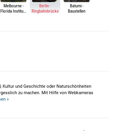
Melbourne -
Berlin -
Batumi -
Florida Institute
Ringbahnbrücke
Baustellen
of Technology -
Crimson
Crossing
d, Kultur und Geschichte oder Naturschönheiten
vergesslich zu machen. Mit Hilfe von Webkameras
sen »