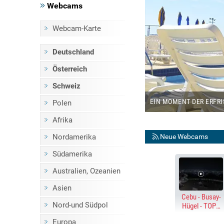
Webcams
Webcam-Karte
Deutschland
S AUF STRÄNDEN
Österreich
Schweiz
BALCÓ
EIN MOMENT DER ERFRI
Polen
Afrika
Neue Webcams
Nordamerika
Südamerika
Australien, Ozeanien
Asien
Cebu - Busay-
Nord-und Südpol
Hügel - TOPS
Cebu
Europa