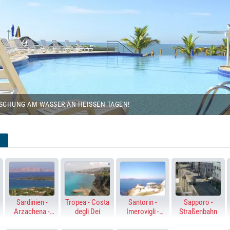
WEBCAMS A
SCHWIMMBE
N DE EUROPA, NERJA
SEVILLA, SPANIEN
SEVE
SCHUNG AM WASSER AN HEISSEN TAGEN!
Sardinien -
Tropea - Costa
Santorin -
Sapporo -
Arzachena -
degli Dei
Imerovigli -
Straßenbahn
Porto Cervo -
Altana - Skaros
Licia di Vacca