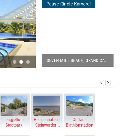
US DEN
Pause für die Kamera!
CKEN
N MILE BEACH, GRAND CA...
BALCÓN DE EUROPA, NERJA
WIR WERFEN EINEN BLICK AUF DIE GRÖSSTEN FLUG
Lengyeltóti -
Heiligenhafen -
Ceillac -
Stadtpark
Steinwarder -
Biathlonstadion
Ostsee