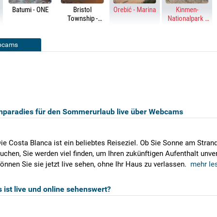
Batumi - ONE
Bristol
Orebić - Marina
Kinmen-
Township -
Nationalpark -
Lower Bucks
Blauschwanzspint
Government
Services Center
ebcams
enparadies für den Sommerurlaub live über Webcams
ie Costa Blanca ist ein beliebtes Reiseziel. Ob Sie Sonne am Stran
uchen, Sie werden viel finden, um Ihren zukünftigen Aufenthalt un
önnen Sie sie jetzt live sehen, ohne Ihr Haus zu verlassen.
mehr le
ist live und online sehenswert?