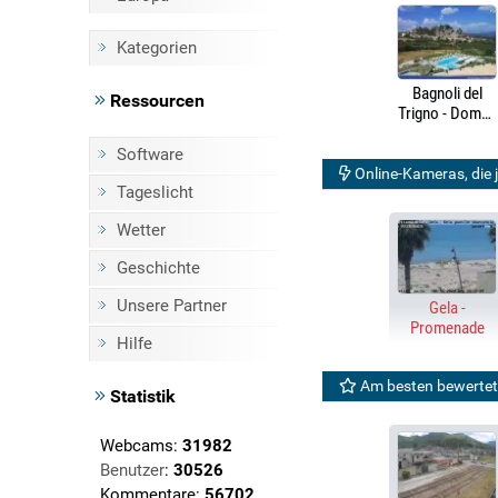
Kategorien
Bagnoli del
Ressourcen
Trigno - Domus
Hotel Resort &
Spa
Software
Online-Kameras, die j
Tageslicht
Wetter
Geschichte
Unsere Partner
Gela -
Promenade
Hilfe
Am besten bewertet
Statistik
Webcams:
31982
Benutzer
:
30526
Kommentare:
56702