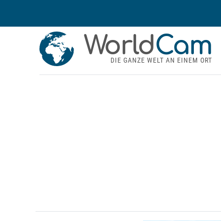
World
Cam
DIE GANZE WELT AN EINEM ORT