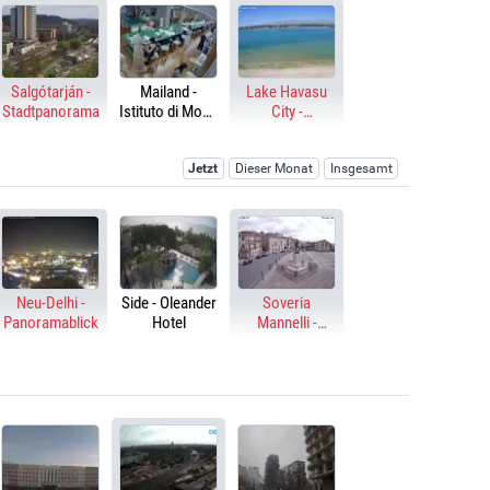
Salgótarján -
Mailand -
Lake Havasu
Stadtpanorama
Istituto di Moda
City -
Burgo
Thompson Bay
Jetzt
Dieser Monat
Insgesamt
Neu-Delhi -
Side - Oleander
Soveria
Panoramablick
Hotel
Mannelli -
Piazza Bonini,
Corso
Garibaldi, Viale
Rubettino