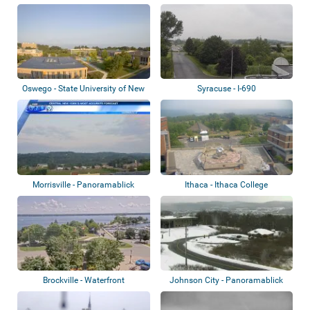
Oswego - State University of New
Syracuse - I-690
York
Morrisville - Panoramablick
Ithaca - Ithaca College
Brockville - Waterfront
Johnson City - Panoramablick