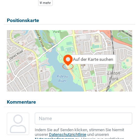
mehr
Positionskarte
Auf der Karte suchen
Kommentare
Indem Sie auf Senden klicken, stimmen Sie hiermit
unserer
Datenschutzrichtlinie
und unseren