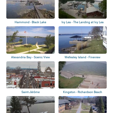
Hammond - Black Lake
Ivy Lea - The Landing at Ivy Lea
Alexandria Bay - Scenic View
Wellesley Island - Fineview
Park
Saint-Jérôme
Kingston - Richardson Beach