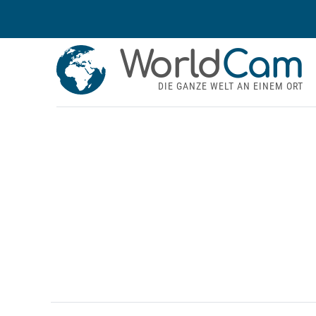
World
Cam
DIE GANZE WELT AN EINEM ORT