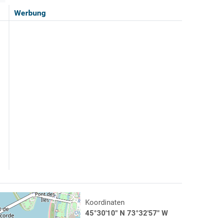
Werbung
Koordinaten
45°30'10" N 73°32'57" W