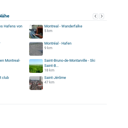
Nähe
es Hafens von
Montreal - Wanderfalke
5 km
r
Montréal - Hafen
9 km
fen Montreal-
Saint-Bruno-de-Montarville - Ski
Saint-B...
18 km
t club
Saint-Jérôme
47 km