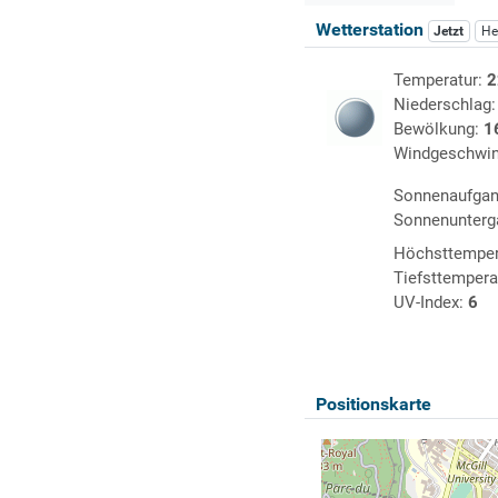
Wetterstation
Jetzt
He
Temperatur:
2
Niederschlag
Bewölkung:
1
Windgeschwin
Sonnenaufga
Sonnenunterg
Höchsttemper
Tiefsttempera
UV-Index:
6
Positionskarte