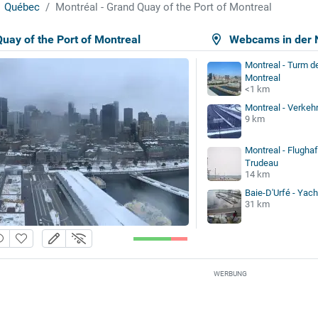
Québec
Montréal - Grand Quay of the Port of Montreal
uay of the Port of Montreal
Webcams in der 
Montreal - Turm d
Montreal
<1 km
Montreal - Verkeh
9 km
Montreal - Flugha
Trudeau
14 km
Baie-D'Urfé - Yach
31 km
WERBUNG