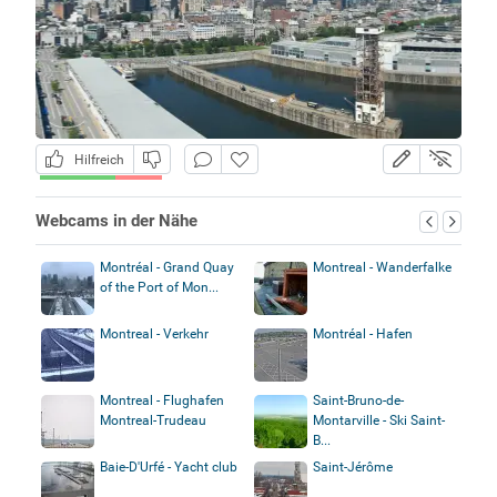
Hilfreich
Webcams in der Nähe
Montréal - Grand Quay
Montreal - Wanderfalke
of the Port of Mon...
Montreal - Verkehr
Montréal - Hafen
Montreal - Flughafen
Saint-Bruno-de-
Montreal-Trudeau
Montarville - Ski Saint-
B...
Baie-D'Urfé - Yacht club
Saint-Jérôme