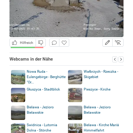
Hilfreich
Webcams in der Nähe
Nowa Ruda -
Wałbrzych - Rzeczka -
Eulengebirge - Berghütte
Skigebiet
"Or...
Głuszyca - Stadtblick
Pieszyce - Kirche
Bielawa - Jezioro
Bielawa - Jezioro
Bielawskie
Bielawskie
Swidnica - Lutomia
Bielawa - Kirche Mariä
Dolna - Störche
Himmelfahrt