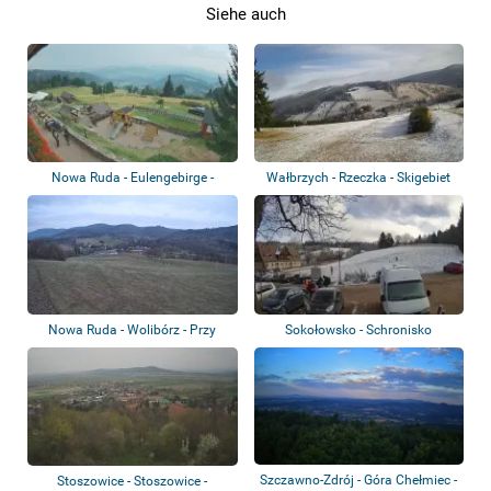
Siehe auch
Nowa Ruda - Eulengebirge -
Wałbrzych - Rzeczka - Skigebiet
Berghütte "Or...
Nowa Ruda - Wolibórz - Przy
Sokołowsko - Schronisko
Górze
Andrzejówka
Szczawno-Zdrój - Góra Chełmiec -
Stoszowice - Stoszowice -