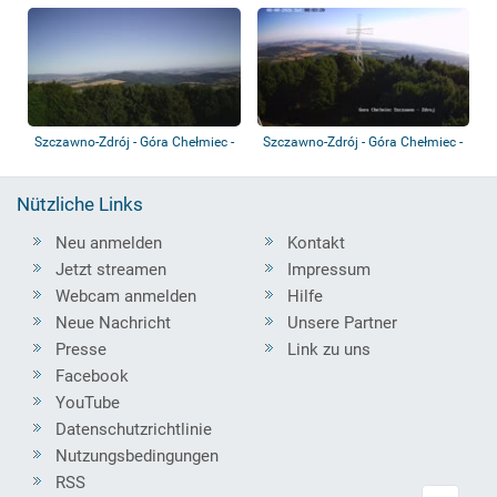
Wałbrzy...
Panoramablick
Szczawno-Zdrój - Góra Chełmiec -
Szczawno-Zdrój - Góra Chełmiec -
Trójgar...
Szczawn...
Nützliche Links
Neu anmelden
Kontakt
Jetzt streamen
Impressum
Webcam anmelden
Hilfe
Neue Nachricht
Unsere Partner
Presse
Link zu uns
Facebook
YouTube
Datenschutzrichtlinie
Nutzungsbedingungen
RSS