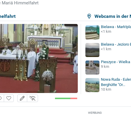
e Mariä Himmelfahrt
elfahrt
Webcams in der 
Bielawa - Marktpl
<1 km
Bielawa - Jezioro
<1 km
Pieszyce - Wielk
9 km
Nowa Ruda - Eulen
Berghütte "Or...
10 km
WERBUNG