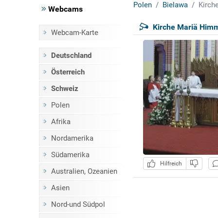
Polen
Bielawa
Kirch
Webcams
Kirche Mariä Himm
Webcam-Karte
Deutschland
Österreich
Schweiz
Polen
Afrika
Nordamerika
Südamerika
Hilfreich
Australien, Ozeanien
Asien
Nord-und Südpol