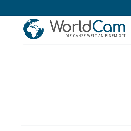
World
Cam
DIE GANZE WELT AN EINEM ORT