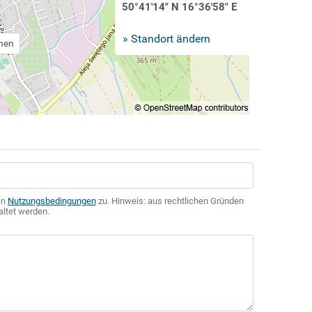
50°41'14" N 16°36'58" E
» Standort ändern
chen
en
Nutzungsbedingungen
zu. Hinweis: aus rechtlichen Gründen
altet werden.