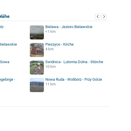
Nähe
atz
Bielawa - Jezioro Bielawskie
<1 km
 Bielawskie
Pieszyce - Kirche
4 km
a Sowa
Swidnica - Lutomia Dolna - Störche
10 km
gebirge -
Nowa Ruda - Wolibórz - Przy Górze
11 km