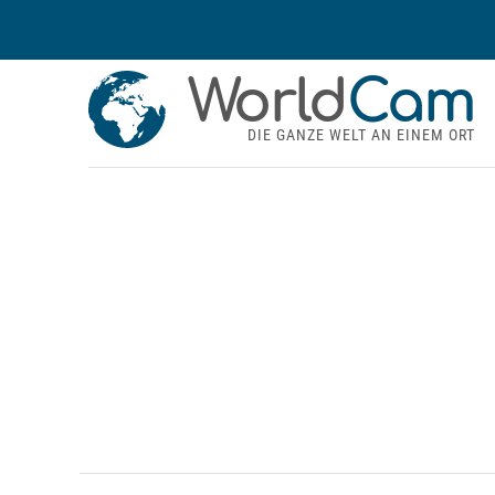
World
Cam
DIE GANZE WELT AN EINEM ORT