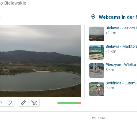
ro Bielawskie
e
Webcams in der 
Bielawa - Jezioro
<1 km
Bielawa - Marktpl
<1 km
Pieszyce - Wielk
8 km
Swidnica - Lutomi
9 km
WERBUNG