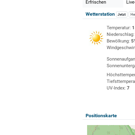
Erfrischen
Live
Wetterstation
Jetzt
He
Temperatur:
1
Niederschlag
Bewölkung:
5
Windgeschwin
Sonnenaufga
Sonnenunterg
Höchsttemper
Tiefsttempera
UV-Index:
7
Positionskarte