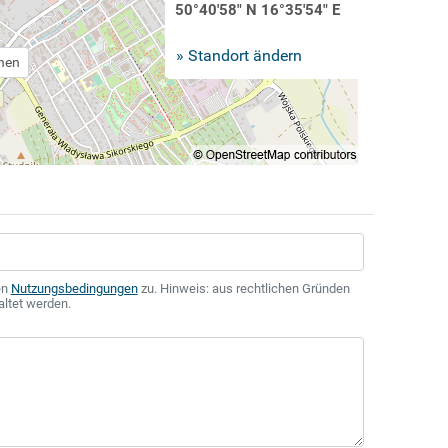
50°40'58" N 16°35'54" E
» Standort ändern
chen
en
Nutzungsbedingungen
zu. Hinweis: aus rechtlichen Gründen
altet werden.