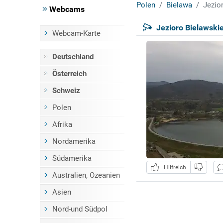
Polen
Bielawa
Jezio
Webcams
Jezioro Bielawski
Webcam-Karte
Deutschland
Österreich
Schweiz
Polen
Afrika
Nordamerika
Südamerika
Hilfreich
Australien, Ozeanien
Asien
Nord-und Südpol