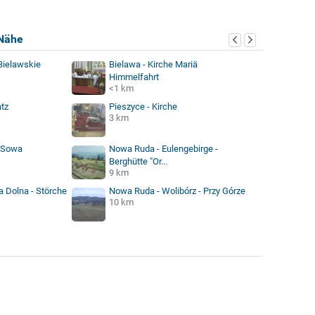
Nähe
 Bielawskie
Bielawa - Kirche Mariä
Himmelfahrt
<1 km
atz
Pieszyce - Kirche
3 km
a Sowa
Nowa Ruda - Eulengebirge -
Berghütte "Or...
9 km
a Dolna - Störche
Nowa Ruda - Wolibórz - Przy Górze
10 km