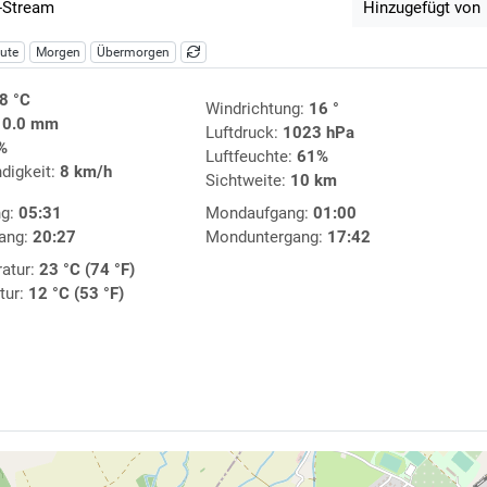
-Stream
Hinzugefügt von
ute
Morgen
Übermorgen
8 °C
Windrichtung:
16 °
:
0.0 mm
Luftdruck:
1023 hPa
%
Luftfeuchte:
61%
digkeit:
8 km/h
Sichtweite:
10 km
ng:
05:31
Mondaufgang:
01:00
ang:
20:27
Monduntergang:
17:42
atur:
23 °C (74 °F)
tur:
12 °C (53 °F)