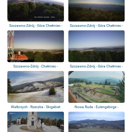
Szczawno-Zdrój - Góra Chełmiec -
Szczawno-Zdrój - Góra Chełmiec -
Szczawn...
Wałbrzy...
Szczawno-Zdrój - Chełmiec -
Szczawno-Zdrój - Góra Chełmiec -
Sněžka
Trójgar...
Wałbrzych - Rzeczka - Skigebiet
Nowa Ruda - Eulengebirge -
Berghütte "Or...