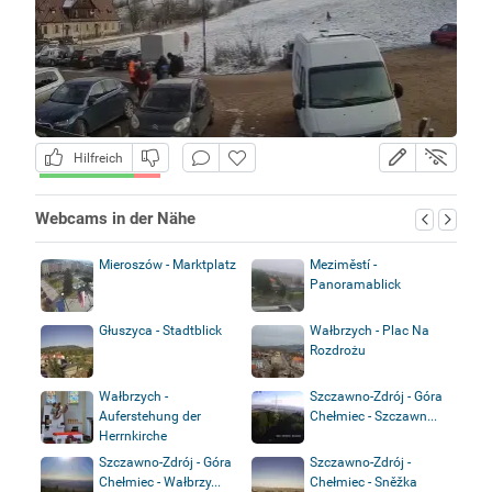
Hilfreich
Webcams in der Nähe
Mieroszów - Marktplatz
Meziměstí -
Panoramablick
Głuszyca - Stadtblick
Wałbrzych - Plac Na
Rozdrożu
Wałbrzych -
Szczawno-Zdrój - Góra
Auferstehung der
Chełmiec - Szczawn...
Herrnkirche
Szczawno-Zdrój - Góra
Szczawno-Zdrój -
Chełmiec - Wałbrzy...
Chełmiec - Sněžka