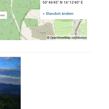
50°46'45" N 16°12'40" E
» Standort ändern
chen