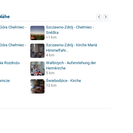
Nähe
Góra Chełmiec -
Szczawno-Zdrój - Chełmiec -
Sněžka
<1 km
Góra Chełmiec -
Szczawno-Zdrój - Kirche Mariä
Himmelfahr...
4 km
Na Rozdrożu
Wałbrzych - Auferstehung der
Herrnkirche
5 km
zamcze
Świebodzice - Kirche
12 km