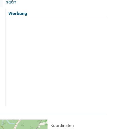
sq6rr
Werbung
Koordinaten