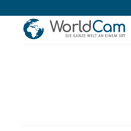
World
Cam
DIE GANZE WELT AN EINEM ORT