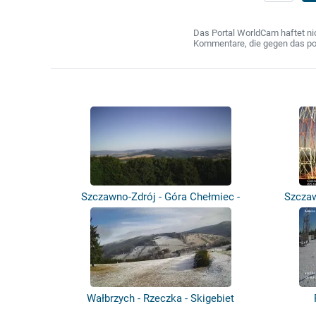
Das Portal WorldCam haftet nic
Kommentare, die gegen das poln
Szczawno-Zdrój - Góra Chełmiec -
Szczaw
Trójgar...
Wałbrzych - Rzeczka - Skigebiet