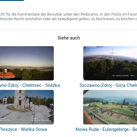
ht für die Kommentare der Benutzer unter den Webcams, in den Posts im Forum u
ische Recht verstoßen oder als beleidigend gelten, zu blockieren, zu löschen o
Siehe auch
no-Zdrój - Chełmiec - Sněžka
Szczawno-Zdrój - Góra Cheł
Szczawn...
Pieszyce - Wielka Sowa
Nowa Ruda - Eulengebirge - B
"Or...