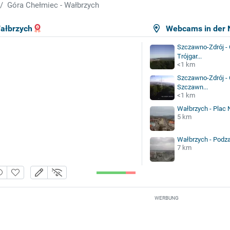
Góra Chełmiec - Wałbrzych
ałbrzych
Webcams in der 
Szczawno-Zdrój - 
Trójgar...
<1 km
Szczawno-Zdrój - 
Szczawn...
<1 km
Wałbrzych - Plac 
5 km
Wałbrzych - Pod
7 km
WERBUNG