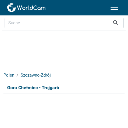
Polen
Szczawno-Zdrój
Góra Chełmiec - Trójgarb