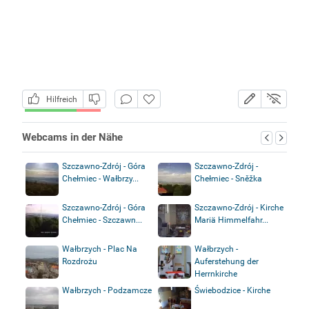
Hilfreich
Webcams in der Nähe
Szczawno-Zdrój - Góra
Szczawno-Zdrój -
Chełmiec - Wałbrzy...
Chełmiec - Sněžka
Szczawno-Zdrój - Góra
Szczawno-Zdrój - Kirche
Chełmiec - Szczawn...
Mariä Himmelfahr...
Wałbrzych - Plac Na
Wałbrzych -
Rozdrożu
Auferstehung der
Herrnkirche
Wałbrzych - Podzamcze
Świebodzice - Kirche