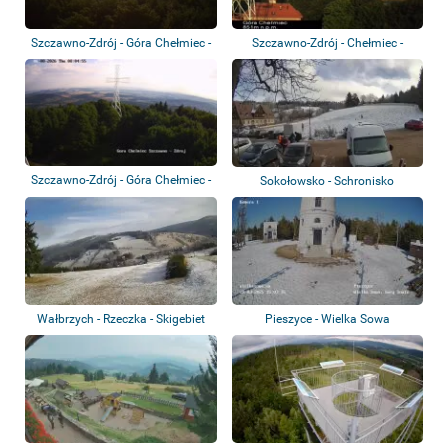
Szczawno-Zdrój - Góra Chełmiec -
Szczawno-Zdrój - Chełmiec -
Wałbrzy...
Sněžka
Szczawno-Zdrój - Góra Chełmiec -
Sokołowsko - Schronisko
Szczawn...
Andrzejówka
Wałbrzych - Rzeczka - Skigebiet
Pieszyce - Wielka Sowa