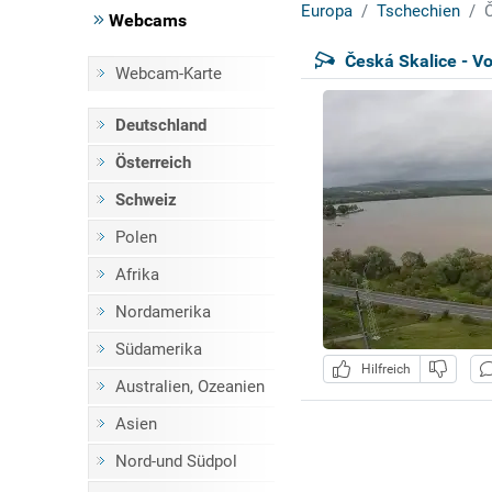
Europa
Tschechien
Č
Webcams
Česká Skalice - V
Webcam-Karte
Deutschland
Österreich
Schweiz
Polen
Afrika
Nordamerika
Südamerika
Hilfreich
Australien, Ozeanien
Asien
Nord-und Südpol