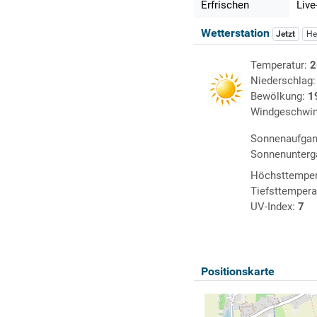
Erfrischen
Live
Wetterstation
Jetzt
He
Temperatur:
2
Niederschlag
Bewölkung:
1
Windgeschwin
Sonnenaufga
Sonnenunterg
Höchsttemper
Tiefsttempera
UV-Index:
7
Positionskarte