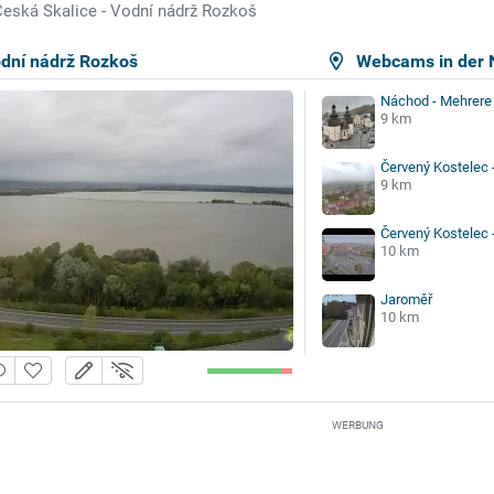
eská Skalice - Vodní nádrž Rozkoš
odní nádrž Rozkoš
Webcams in der 
Náchod - Mehrer
9 km
Červený Kostelec 
9 km
Červený Kostelec 
10 km
Jaroměř
10 km
WERBUNG