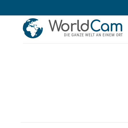
World
Cam
DIE GANZE WELT AN EINEM ORT