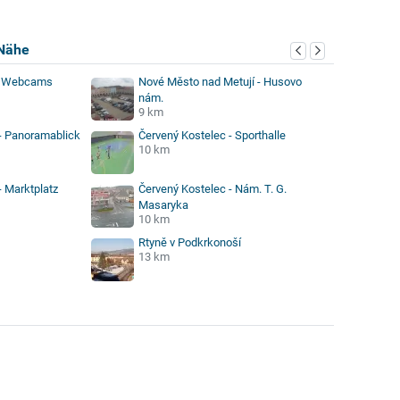
Nähe
e Webcams
Nové Město nad Metují - Husovo
nám.
9 km
- Panoramablick
Červený Kostelec - Sporthalle
10 km
- Marktplatz
Červený Kostelec - Nám. T. G.
Masaryka
10 km
Rtyně v Podkrkonoší
13 km