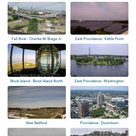
Fall River - Charles M. Braga Jr.
East Providence - Kettle Point
Memori...
Block Island - Block Island North
East Providence - Washington
Light
Bridge
New Bedford
Providence - Downtown