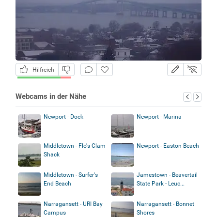
Hilfreich
Webcams in der Nähe
Newport - Dock
Newport - Marina
Middletown - Flo's Clam
Newport - Easton Beach
Shack
Middletown - Surfer's
Jamestown - Beavertail
End Beach
State Park - Leuc...
Narragansett - URI Bay
Narragansett - Bonnet
Campus
Shores