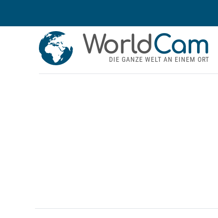
World
Cam
DIE GANZE WELT AN EINEM ORT