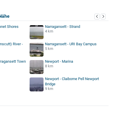
Nähe
nnet Shores
Narragansett - Strand
4 km
scutt) River -
Narragansett - URI Bay Campus
5 km
rragansett Town
Newport - Marina
8 km
Newport - Claiborne Pell Newport
Bridge
9 km