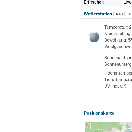
Erfrischen
Live
Wetterstation
Jetzt
He
Temperatur:
2
Niederschlag
Bewölkung:
5
Windgeschwin
Sonnenaufga
Sonnenunterg
Höchsttemper
Tiefsttempera
UV-Index:
9
Positionskarte