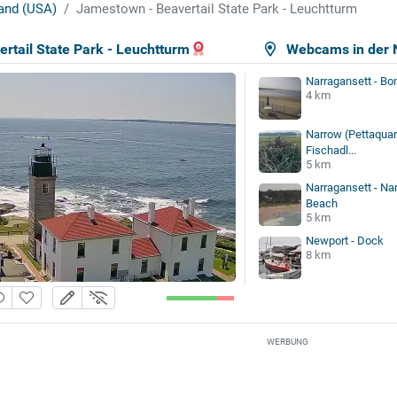
and (USA)
Jamestown - Beavertail State Park - Leuchtturm
rtail State Park - Leuchtturm
Webcams in der 
Narragansett - Bo
4 km
Narrow (Pettaquam
Fischadl...
5 km
Narragansett - Na
Beach
5 km
Newport - Dock
8 km
WERBUNG