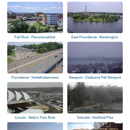
Fall River - Panoramablick
East Providence - Washington
Bridge
Providence - Verkehrskameras
Newport - Claiborne Pell Newport
Bridge
Lincoln - Bally's Twin River
Scituate - Hartford Pike
Lincoln