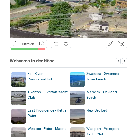
Hilfreich
Webcams in der Nähe
Fall River -
Swansea - Swansea
Panoramablick
Town Beach
Tiverton - Tiverton Yacht
Warwick - Oakland
Club
Beach
East Providence - Kettle
New Bedford
Point
Westport Point - Marina
Westport - Westport
Yacht Club