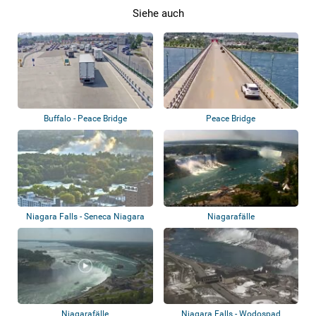
Siehe auch
Buffalo - Peace Bridge
Peace Bridge
Niagara Falls - Seneca Niagara
Niagarafälle
Resort
Niagarafälle
Niagara Falls - Wodospad