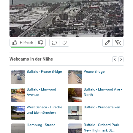
Hilfreich
Webcams in der Nähe
Buffalo - Peace Bridge
Peace Bridge
Buffalo - Elmwood
Buffalo - Elmwood Ave -
Avenue
North
West Seneca - Hirsche
Buffalo - Wanderfalken
und Eichhörnchen
Hamburg - Strand
Buffalo - Orchard Park -
New Highmark St...