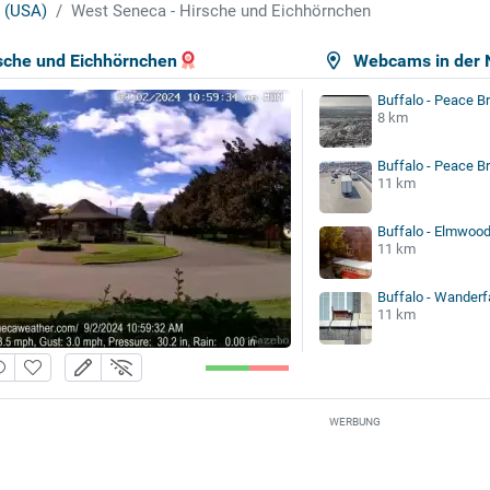
 (USA)
West Seneca - Hirsche und Eichhörnchen
sche und Eichhörnchen
Webcams in der 
Buffalo - Peace Br
8 km
Buffalo - Peace B
11 km
Buffalo - Elmwood
11 km
Buffalo - Wanderf
11 km
WERBUNG