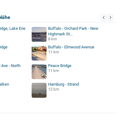
Nähe
idge, Lake Erie
Buffalo - Orchard Park - New
Highmark St...
8 km
ridge
Buffalo - Elmwood Avenue
11 km
 Ave - North
Peace Bridge
11 km
alken
Hamburg - Strand
12 km