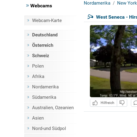
Nordamerika
New York
Webcams
West Seneca - Hir
Webcam-Karte
Deutschland
Österreich
Schweiz
Polen
Afrika
Nordamerika
Südamerika
Hilfreich
Australien, Ozeanien
Asien
Nord-und Südpol