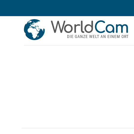
World
Cam
DIE GANZE WELT AN EINEM ORT