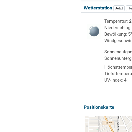
Wetterstation
Jetzt
He
Temperatur:
2
Niederschlag
Bewölkung:
5
Windgeschwin
Sonnenaufga
Sonnenunterg
Höchsttemper
Tiefsttempera
UV-Index:
4
Positionskarte