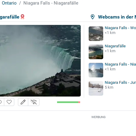
Ontario
Niagara Falls - Niagarafälle
garafälle
Webcams in der 
Niagara Falls - W
<1 km
Niagarafälle
<1 km
Niagara Falls - Ni
<1 km
Niagara Falls - Ju
5 km
WERBUNG