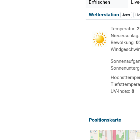
Erfrischen
Live
Wetterstation
Jetzt
He
Temperatur:
2
Niederschlag
Bewölkung:
0
Windgeschwin
Sonnenaufga
Sonnenunterg
Höchsttemper
Tiefsttempera
UV-Index:
8
Positionskarte