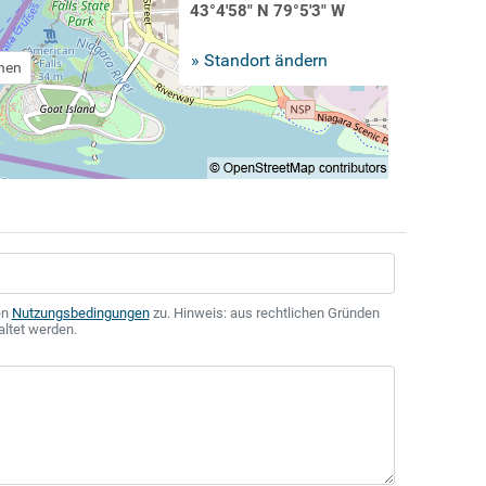
43°4'58" N 79°5'3" W
» Standort ändern
chen
en
Nutzungsbedingungen
zu. Hinweis: aus rechtlichen Gründen
altet werden.