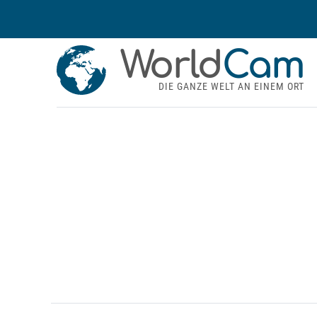
World
Cam
DIE GANZE WELT AN EINEM ORT