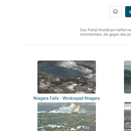
Das Portal WorldCam haftet nic
Kommentare, die gegen das poln
Niagara Falls - Wodospad Niagara