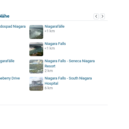
Nähe
odospad Niagara
Niagarafälle
<1 km
Niagara Falls
<1 km
agarafälle
Niagara Falls - Seneca Niagara
Resort
2 km
neberry Drive
Niagara Falls - South Niagara
Hospital
6 km