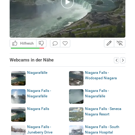
Hilfreich
Webcams in der Nähe
Niagarafälle
Niagara Falls -
Wodospad Niagara
Niagara Falls -
Niagara Falls -
Niagarafälle
Niagarafälle
Niagara Falls
Niagara Falls - Seneca
Niagara Resort
Niagara Falls -
Niagara Falls - South
Juneberry Drive
Niagara Hospital