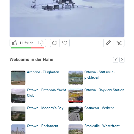
Hilfreich
Webcams in der Nähe
Arnprior - Flughafen
Ottawa - Stittsville -
pickleball
Ottawa - Britannia Yacht
Ottawa - Bayview Station
Club
Ottawa - Mooney's Bay
Gatineau - Verkehr
Ottawa - Parlament
Brockville - Waterfront