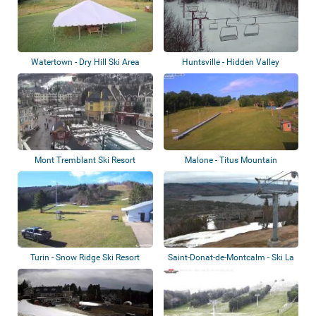
Watertown - Dry Hill Ski Area
Huntsville - Hidden Valley
Highlands Ski...
Mont Tremblant Ski Resort
Malone - Titus Mountain
Turin - Snow Ridge Ski Resort
Saint-Donat-de-Montcalm - Ski La
Réserve