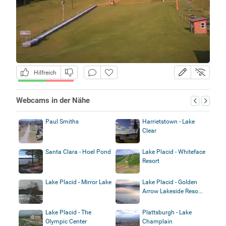
Hilfreich
Webcams in der Nähe
Paul Smiths
Harrietstown - Lake
Clear
Santa Clara - Hoel Pond
Lake Placid - Whiteface
Resort
Lake Placid - Mirror Lake
Lake Placid - Golden
Arrow Lakeside Reso...
Lake Placid - The
Plattsburgh - Lake
Olympic Center
Champlain