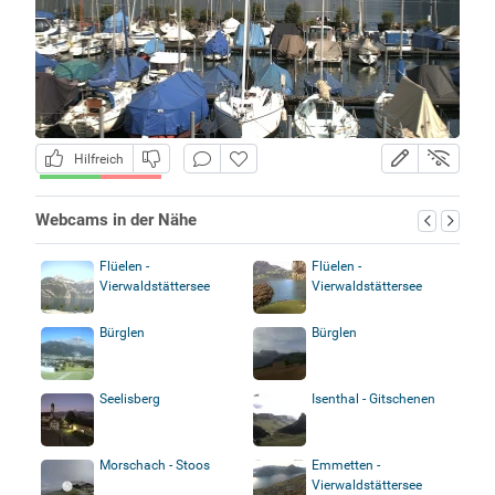
Hilfreich
Webcams in der Nähe
Flüelen -
Flüelen -
Vierwaldstättersee
Vierwaldstättersee
Bürglen
Bürglen
Seelisberg
Isenthal - Gitschenen
Morschach - Stoos
Emmetten -
Vierwaldstättersee