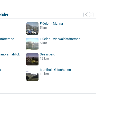
Nähe
Flüelen - Marina
5 km
stättersee
Flüelen - Vierwaldstättersee
6 km
Panoramablick
Seelisberg
12 km
s
Isenthal - Gitschenen
13 km