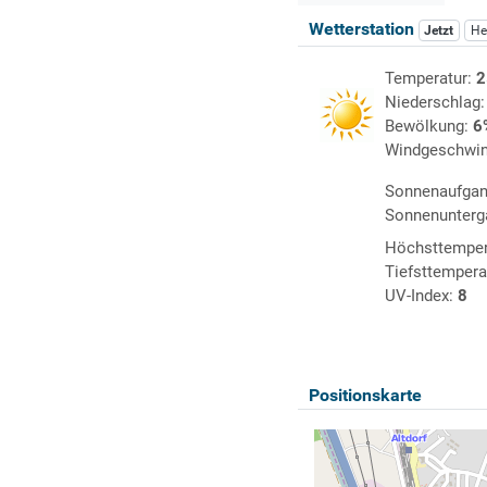
Wetterstation
Jetzt
He
Temperatur:
2
Niederschlag
Bewölkung:
6
Windgeschwin
Sonnenaufga
Sonnenunterg
Höchsttemper
Tiefsttempera
UV-Index:
8
Positionskarte