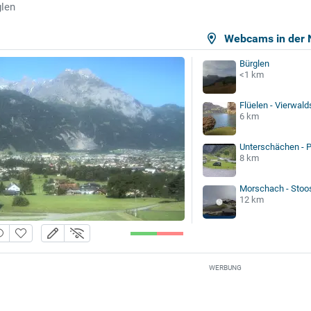
glen
Webcams in der 
Bürglen
<1 km
Flüelen - Vierwald
6 km
Unterschächen - 
8 km
Morschach - Stoo
12 km
WERBUNG