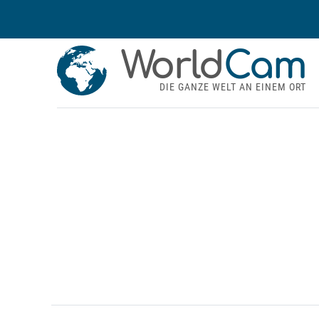
World
Cam
DIE GANZE WELT AN EINEM ORT