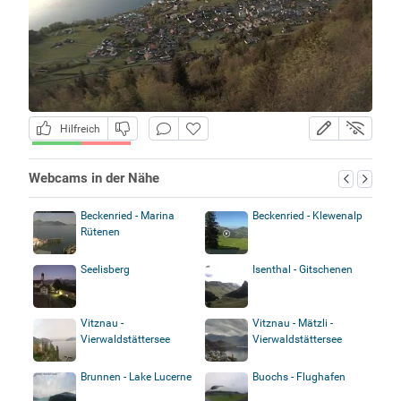
Hilfreich
Webcams in der Nähe
Beckenried - Marina
Beckenried - Klewenalp
Rütenen
Seelisberg
Isenthal - Gitschenen
Vitznau -
Vitznau - Mätzli -
Vierwaldstättersee
Vierwaldstättersee
Brunnen - Lake Lucerne
Buochs - Flughafen