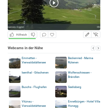
Hilfreich
Webcams in der Nähe
Emmetten -
Beckenried - Marina
Vierwaldstättersee
Rütenen
Isenthal - Gitschenen
Wolfenschiessen -
Brändlen
Buochs - Flughafen
Seelisberg
Vitznau -
Ennetbürgen - Hotel Villa
Vierwaldstättersee
Honegg