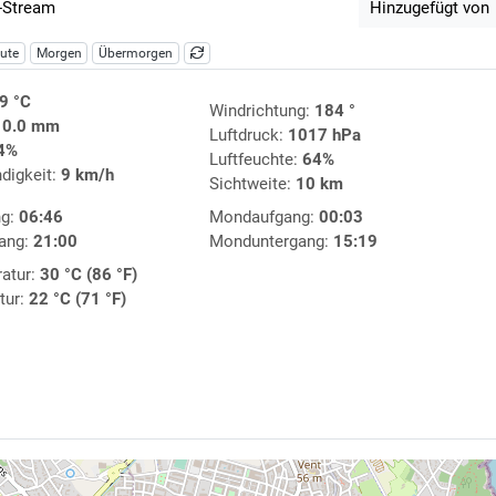
-Stream
Hinzugefügt von
ute
Morgen
Übermorgen
9 °C
Windrichtung:
184 °
:
0.0 mm
Luftdruck:
1017 hPa
4%
Luftfeuchte:
64%
digkeit:
9 km/h
Sichtweite:
10 km
ng:
06:46
Mondaufgang:
00:03
ang:
21:00
Monduntergang:
15:19
atur:
30 °C (86 °F)
tur:
22 °C (71 °F)