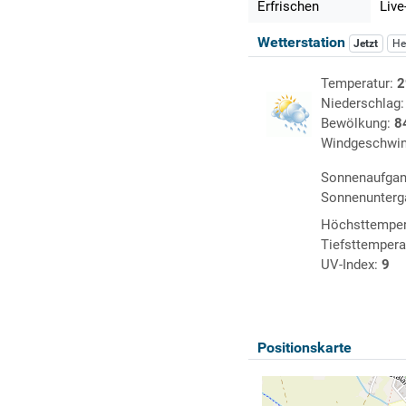
Erfrischen
Live
Wetterstation
Jetzt
He
Temperatur:
2
Niederschlag
Bewölkung:
8
Windgeschwin
Sonnenaufga
Sonnenunterg
Höchsttemper
Tiefsttempera
UV-Index:
9
Positionskarte