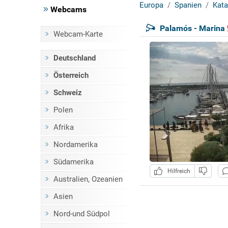
Europa
Spanien
Kata
Webcams
Palamós - Marina
Webcam-Karte
Deutschland
Österreich
Schweiz
Polen
Afrika
Nordamerika
Südamerika
Hilfreich
Australien, Ozeanien
Asien
Nord-und Südpol