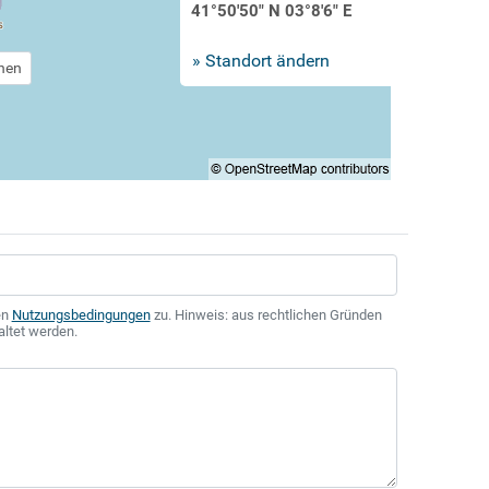
41°50'50" N 03°8'6" E
» Standort ändern
chen
en
Nutzungsbedingungen
zu. Hinweis: aus rechtlichen Gründen
altet werden.