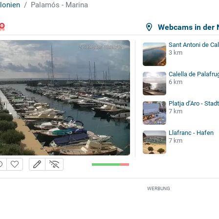
lonien
Palamós - Marina
Webcams in der 
Sant Antoni de Cal
3 km
Calella de Palafrug
6 km
Platja d’Aro - Sta
7 km
Llafranc - Hafen
7 km
WERBUNG