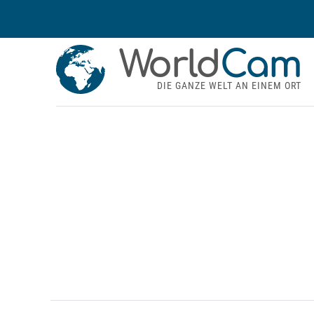
World
Cam
DIE GANZE WELT AN EINEM ORT