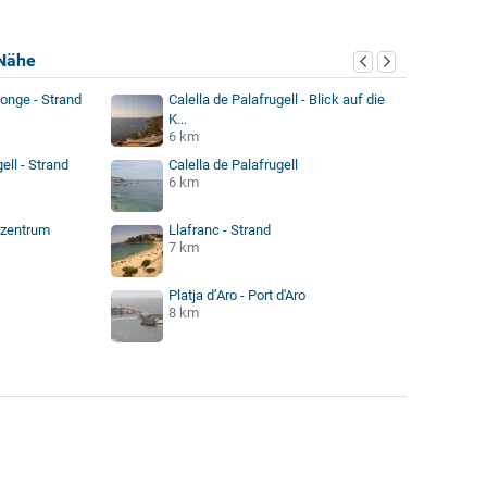
Nähe
onge - Strand
Calella de Palafrugell - Blick auf die
K...
6 km
ell - Strand
Calella de Palafrugell
6 km
dtzentrum
Llafranc - Strand
7 km
Platja d’Aro - Port d'Aro
8 km