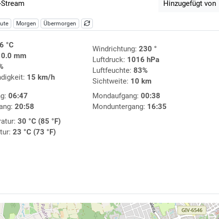
-Stream
Hinzugefügt von
ute
Morgen
Übermorgen
6 °C
Windrichtung:
230 °
:
0.0 mm
Luftdruck:
1016 hPa
%
Luftfeuchte:
83%
digkeit:
15 km/h
Sichtweite:
10 km
ng:
06:47
Mondaufgang:
00:38
ang:
20:58
Monduntergang:
16:35
atur:
30 °C (85 °F)
tur:
23 °C (73 °F)