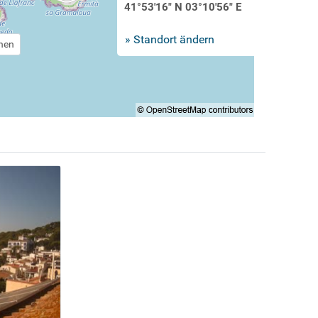
41°53'16" N 03°10'56" E
» Standort ändern
chen