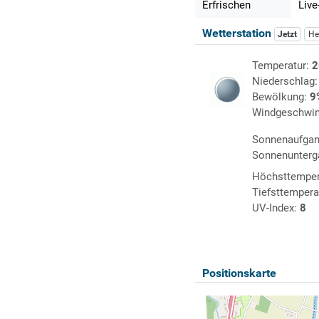
Erfrischen
Live
Wetterstation
Jetzt
He
Temperatur:
2
Niederschlag
Bewölkung:
9
Windgeschwin
Sonnenaufga
Sonnenunterg
Höchsttemper
Tiefsttempera
UV-Index:
8
Positionskarte