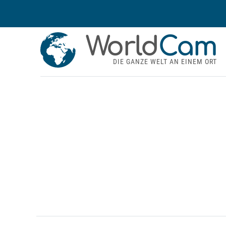
World
Cam
DIE GANZE WELT AN EINEM ORT