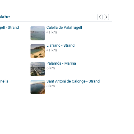
Nähe
ell - Strand
Calella de Palafrugell
<1 km
Llafranc - Strand
<1 km
Palamós - Marina
6 km
rnells
Sant Antoni de Calonge - Strand
8 km