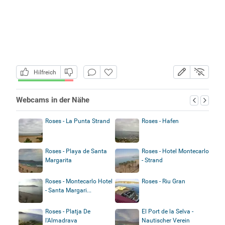
Hilfreich
Webcams in der Nähe
Roses - La Punta Strand
Roses - Hafen
Roses - Playa de Santa
Roses - Hotel Montecarlo
Margarita
- Strand
Roses - Montecarlo Hotel
Roses - Riu Gran
- Santa Margari...
Roses - Platja De
El Port de la Selva -
l'Almadrava
Nautischer Verein