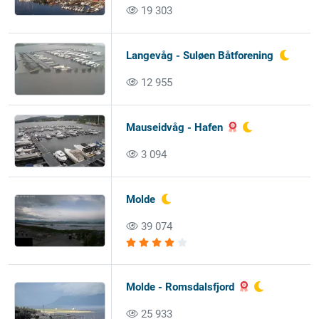
19 303
Langevåg - Suløen Båtforening
12 955
Mauseidvåg - Hafen
3 094
Molde
39 074
Molde - Romsdalsfjord
25 933