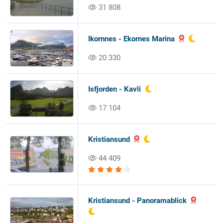
31 808
Ikornnes - Ekornes Marina
20 330
Isfjorden - Kavli
17 104
Kristiansund
44 409
Kristiansund - Panoramablick