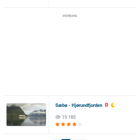
WERBUNG
Sæbø - Hjørundfjorden
15 185