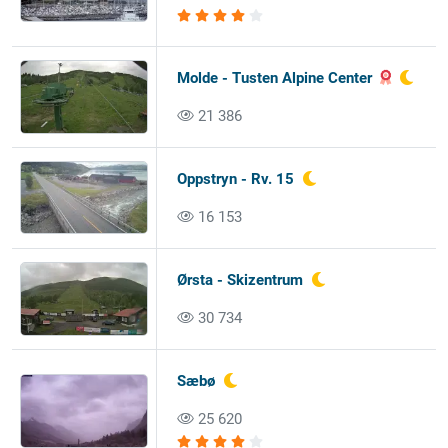
Molde - Tusten Alpine Center
21 386
Oppstryn - Rv. 15
16 153
Ørsta - Skizentrum
30 734
Sæbø
25 620