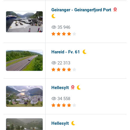
Geiranger - Geirangerfjord Port
35 946
Hareid - Fv. 61
22 313
Hellesylt
34 558
Hellesylt