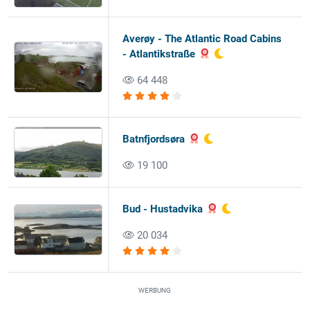
Averøy - The Atlantic Road Cabins
- Atlantikstraße
64 448
Batnfjordsøra
19 100
Bud - Hustadvika
20 034
WERBUNG