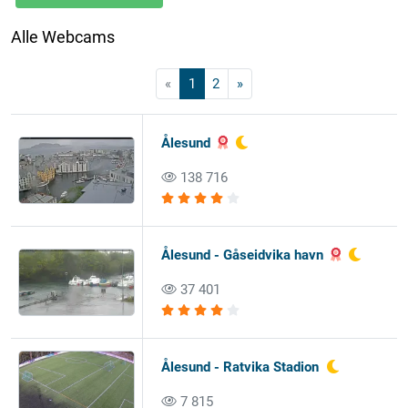
Alle Webcams
«
1
2
»
Ålesund
138 716
Ålesund - Gåseidvika havn
37 401
Ålesund - Ratvika Stadion
7 815