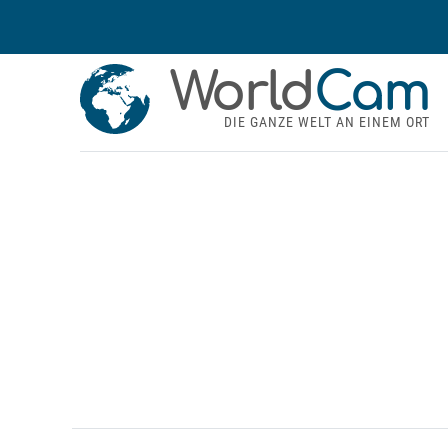
World
Cam
DIE GANZE WELT AN EINEM ORT