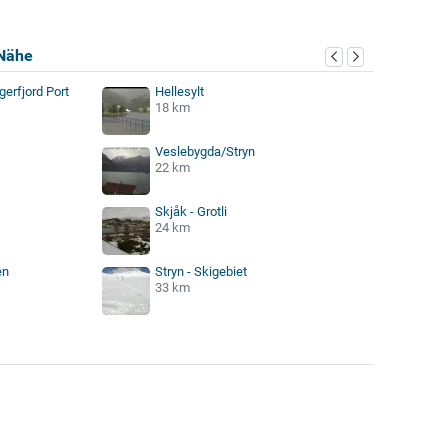
Nähe
gerfjord Port
Hellesylt
18 km
Veslebygda/Stryn
22 km
Skjåk - Grotli
24 km
en
Stryn - Skigebiet
33 km