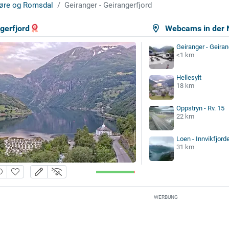
øre og Romsdal
Geiranger - Geirangerfjord
gerfjord
Webcams in der 
Geiranger - Geiran
<1 km
Hellesylt
18 km
Oppstryn - Rv. 15
22 km
Loen - Innvikfjord
31 km
WERBUNG