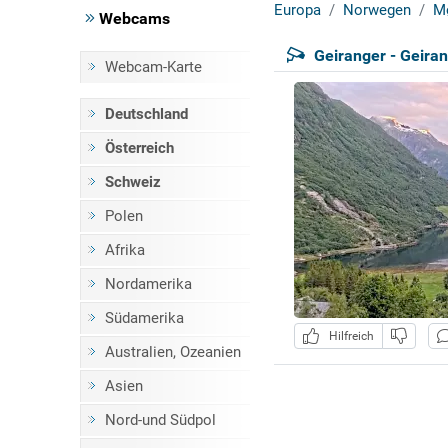
Europa
Norwegen
M
Webcams
Geiranger - Geiran
Webcam-Karte
Deutschland
Österreich
Schweiz
Polen
Afrika
Nordamerika
Südamerika
Hilfreich
Australien, Ozeanien
Asien
Nord-und Südpol