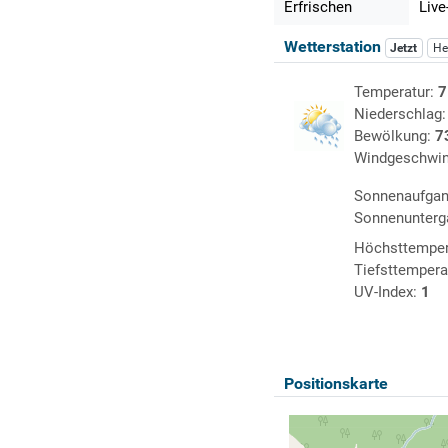
Erfrischen
Live
Wetterstation
Jetzt
He
Temperatur:
7
Niederschlag
Bewölkung:
7
Windgeschwin
Sonnenaufga
Sonnenunterg
Höchsttemper
Tiefsttempera
UV-Index:
1
Positionskarte