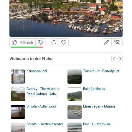
Hilfreich
Webcams in der Nähe
Kristiansund
Torvikbukt - Reinsfjellet
Averøy - The Atlantic
Batnfjordsøra
Road Cabins - Atla...
Smøla - Adlerhorst
Elnesvågen - Marina
Smøla - Havfiskesenter
Bud - Hustadvika