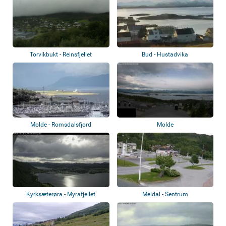
Torvikbukt - Reinsfjellet
Bud - Hustadvika
Molde - Romsdalsfjord
Molde
Kyrksæterøra - Myrafjellet
Meldal - Sentrum