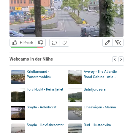
Hilfreich
Webcams in der Nähe
Kristiansund -
Averøy - The Atlantic
Panoramablick
Road Cabins - Atla...
Torvikbukt - Reinsfjellet
Batnfjordsøra
Smøla - Adlerhorst
Elnesvågen - Marina
Smøla - Havfiskesenter
Bud - Hustadvika