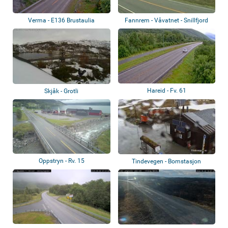
Verma - E136 Brustaulia
Fannrem - Våvatnet - Snillfjord
Hareid - Fv. 61
Skjåk - Grotli
Oppstryn - Rv. 15
Tindevegen - Bomstasjon