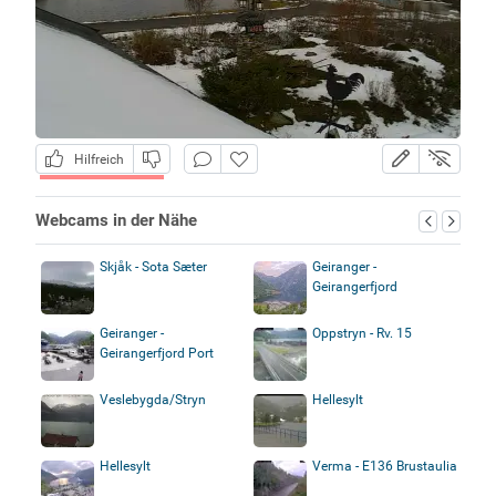
Hilfreich
Webcams in der Nähe
Skjåk - Sota Sæter
Geiranger -
Geirangerfjord
Geiranger -
Oppstryn - Rv. 15
Geirangerfjord Port
Veslebygda/Stryn
Hellesylt
Hellesylt
Verma - E136 Brustaulia