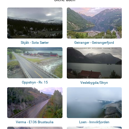
Skjåk - Sota Sæter
Geiranger - Geirangerfjord
Oppstryn - Rv. 15
Veslebygda/Stryn
Verma - E136 Brustaulia
Loen - Innvikfjorden