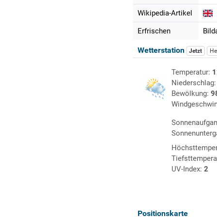
Wikipedia-Artikel
Erfrischen
Bild
Wetterstation
Jetzt
He
Temperatur:
1
Niederschlag
Bewölkung:
9
Windgeschwin
Sonnenaufga
Sonnenunterg
Höchsttemper
Tiefsttempera
UV-Index:
2
Positionskarte