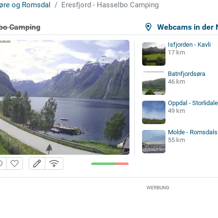
øre og Romsdal
Eresfjord - Hasselbo Camping
lbo Camping
Webcams in der 
Isfjorden - Kavli
17 km
Batnfjordsøra
46 km
Oppdal - Storlidal
49 km
Molde - Romsdals
55 km
WERBUNG