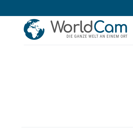
World
Cam
DIE GANZE WELT AN EINEM ORT