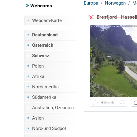
Europa
Norwegen
M
Webcams
Eresfjord - Hasse
Webcam-Karte
Deutschland
Österreich
Schweiz
Polen
Afrika
Nordamerika
Südamerika
Hilfreich
Australien, Ozeanien
Asien
Nord-und Südpol