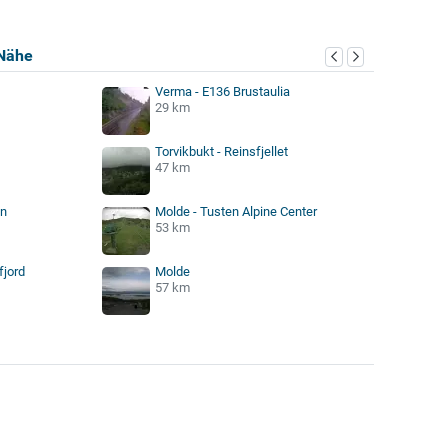
Nähe
Verma - E136 Brustaulia
29 km
Torvikbukt - Reinsfjellet
47 km
en
Molde - Tusten Alpine Center
53 km
fjord
Molde
57 km