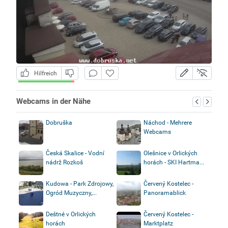
Hilfreich
Webcams in der Nähe
Dobruška
Náchod - Mehrere
Webcams
Česká Skalice - Vodní
Olešnice v Orlických
nádrž Rozkoš
horách - SKI Hartma...
Kudowa - Park Zdrojowy,
Červený Kostelec -
Ogród Muzyczny,...
Panoramablick
Deštné v Orlických
Červený Kostelec -
horách
Marktplatz