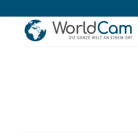
World
Cam
DIE GANZE WELT AN EINEM ORT