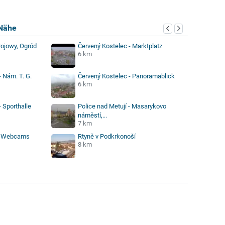
Nähe
ojowy, Ogród
Červený Kostelec - Marktplatz
6 km
 Nám. T. G.
Červený Kostelec - Panoramablick
6 km
 Sporthalle
Police nad Metují - Masarykovo
náměstí,...
7 km
e Webcams
Rtyně v Podkrkonoší
8 km