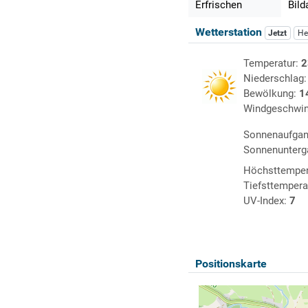
Erfrischen
Bild
Wetterstation
Jetzt
He
Temperatur:
2
Niederschlag
Bewölkung:
1
Windgeschwin
Sonnenaufga
Sonnenunterg
Höchsttemper
Tiefsttempera
UV-Index:
7
Positionskarte