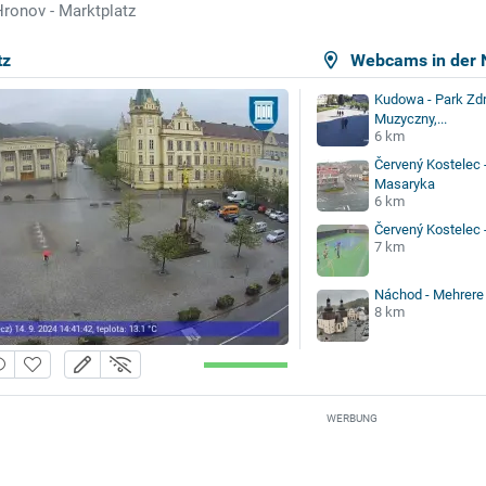
ronov - Marktplatz
tz
Webcams in der 
Kudowa - Park Zdr
Muzyczny,...
6 km
Červený Kostelec -
Masaryka
6 km
Červený Kostelec -
7 km
Náchod - Mehrer
8 km
WERBUNG