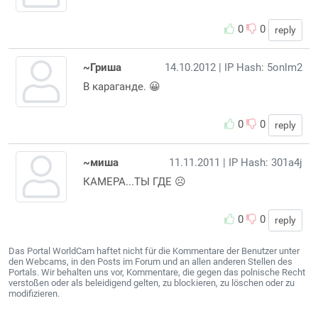
0
0
reply
~Гриша
14.10.2012
| IP Hash: 5onlm2
В караганде. 😀
0
0
reply
~миша
11.11.2011
| IP Hash: 301a4j
КАМЕРА...ТЫ ГДЕ ☹️
0
0
reply
Das Portal WorldCam haftet nicht für die Kommentare der Benutzer unter
den Webcams, in den Posts im Forum und an allen anderen Stellen des
Portals. Wir behalten uns vor, Kommentare, die gegen das polnische Recht
verstoßen oder als beleidigend gelten, zu blockieren, zu löschen oder zu
modifizieren.