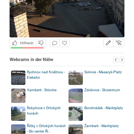
Hilfreich
Webcams in der Nähe
Rychnov nad Kněžnou -
Solnice - Masaryk-Platz
Eisbahn
Vamberk - Störche
Zdobnice - Skizentrum
Rokytnice v Orlických
Borohrádek - Marktplatz
horách
Říčky v Orlických horách
Žamberk - Marktplatz
- Ski center Ří...