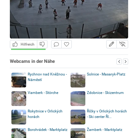
Hilfreich
Webcams in der Nähe
Rychnov nad Kněžnou -
Solnice - Masaryk-Platz
Náměstí
Vamberk - Störche
Zdobnice - Skizentrum
Rokytnice v Orlických
Říčky v Orlických horách
horách
- Ski center Ří...
Borohrádek - Marktplatz
Žamberk - Marktplatz