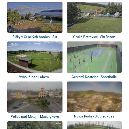
Říčky v Orlických horách - Ski
České Petrovice - Ski Resort
center Ří...
Vysoká nad Labem -
Červený Kostelec - Sporthalle
Sportkomplex
Nowa Ruda - Słupiec - das
Police nad Metují - Masarykovo
Sportstadion
náměstí,...