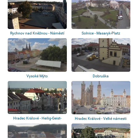
Rychnov nad Kněžnou - Náměstí
Solnice - Masaryk-Platz
Vysoké Mýto
Dobruška
Hradec Králové - Heilig-Geist-
Hradec Králové - Velké námesti
Kathedrale