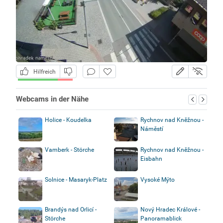
Hilfreich
Webcams in der Nähe
Holice - Koudelka
Rychnov nad Kněžnou -
Náměstí
Vamberk - Störche
Rychnov nad Kněžnou -
Eisbahn
Solnice - Masaryk-Platz
Vysoké Mýto
Brandýs nad Orlicí -
Nový Hradec Králové -
Störche
Panoramablick