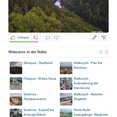
Hilfreich
Webcams in der Nähe
Głuszyca - Stadtblick
Wałbrzych - Plac Na
Rozdrożu
Pieszyce - Wielka Sowa
Wałbrzych -
Auferstehung der
Herrnkirche
Swidnica -
Wałbrzych - Rzeczka -
Stadtpanorama
Skigebiet
Swidnica - Kościół św.
Nowa Ruda -
Andrzeja Boboli
Eulengebirge - Berghütte