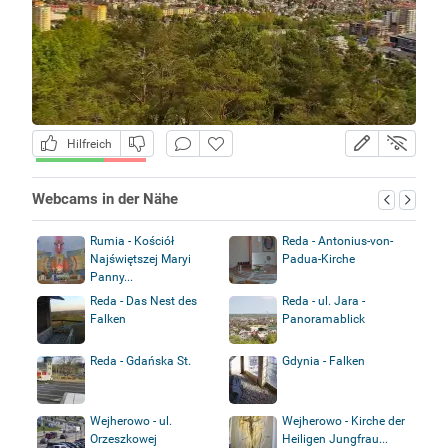
Hilfreich
Webcams in der Nähe
Rumia - Kościół
Reda - Antonius-von-
Najświętszej Maryi
Padua-Kirche
Panny...
Reda - Das Nest des
Reda - ul. Jara -
Falken
Panoramablick
Reda - Gdańska St.
Gdynia - Falken
Wejherowo - ul.
Wejherowo - Kirche der
Orzeszkowej
Heiligen Jungfrau...