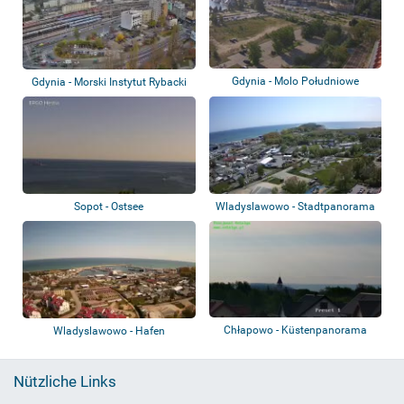
Gdynia - Molo Południowe
Gdynia - Morski Instytut Rybacki
Sopot - Ostsee
Wladyslawowo - Stadtpanorama
Chłapowo - Küstenpanorama
Wladyslawowo - Hafen
Nützliche Links