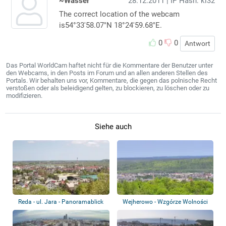
~Wasser
28.12.2011
| IP Hash: ki32
The correct location of the webcam
is54°33'58.07"N 18°24'59.68"E.
0
0
Antwort
Das Portal WorldCam haftet nicht für die Kommentare der Benutzer unter
den Webcams, in den Posts im Forum und an allen anderen Stellen des
Portals. Wir behalten uns vor, Kommentare, die gegen das polnische Recht
verstoßen oder als beleidigend gelten, zu blockieren, zu löschen oder zu
modifizieren.
Siehe auch
Reda - ul. Jara - Panoramablick
Wejherowo - Wzgórze Wolności