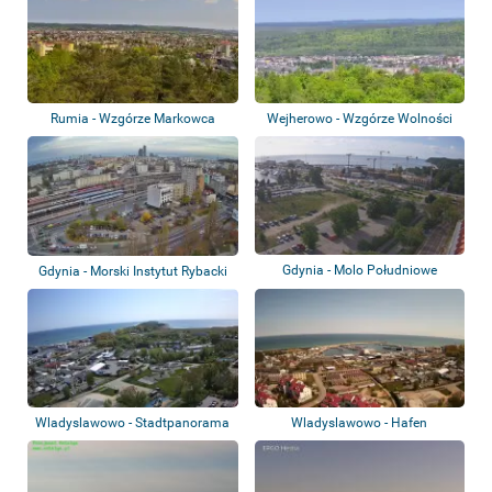
Rumia - Wzgórze Markowca
Wejherowo - Wzgórze Wolności
Gdynia - Molo Południowe
Gdynia - Morski Instytut Rybacki
Wladyslawowo - Stadtpanorama
Wladyslawowo - Hafen