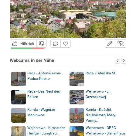
Hilfreich
Webcams in der Nähe
Reda - Antonius-von-
Reda - Gdańska St.
Padua-Kirche
Reda - Das Nest des
Wejherowo - ul.
Falken
Orzeszkowej
Rumia - Wzgórze
Rumia - Kościół
Markowca
Najświętszej Maryi
Panny...
Wejherowo - Kirche der
Wejherowo - OPEC
Heiligen Jungfrau...
Wejherowo - Bienenhaus