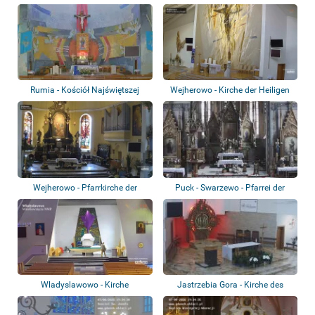
Rumia - Kościół Najświętszej
Wejherowo - Kirche der Heiligen
Maryi Panny...
Jungfrau...
Wejherowo - Pfarrkirche der
Puck - Swarzewo - Pfarrei der
Heiligen Dre...
Geburt der...
Wladyslawowo - Kirche
Jastrzebia Gora - Kirche des
Heiligen Ig...