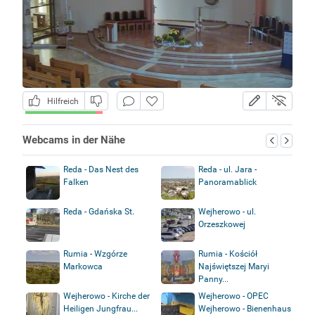
Hilfreich
Webcams in der Nähe
Reda - Das Nest des
Reda - ul. Jara -
Falken
Panoramablick
Reda - Gdańska St.
Wejherowo - ul.
Orzeszkowej
Rumia - Wzgórze
Rumia - Kościół
Markowca
Najświętszej Maryi
Panny...
Wejherowo - Kirche der
Wejherowo - OPEC
Heiligen Jungfrau...
Wejherowo - Bienenhaus