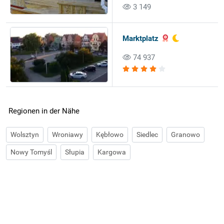
3 149
Marktplatz
74 937
Regionen in der Nähe
Wolsztyn
Wroniawy
Kębłowo
Siedlec
Granowo
Nowy Tomyśl
Słupia
Kargowa