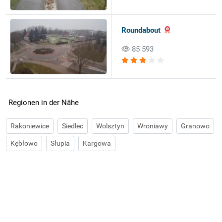
Roundabout
85 593
Regionen in der Nähe
Rakoniewice
Siedlec
Wolsztyn
Wroniawy
Granowo
Kębłowo
Słupia
Kargowa