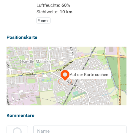
Luftfeuchte:
60%
Sichtweite:
10 km
mehr
Positionskarte
Auf der Karte suchen
Kommentare