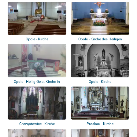
Opole - Kirche
Opole - Kirche des Heiligen
Erzengels Mi...
Opole - Heilig-Geist-Kirche in
Opole - Kirche
Winów
Chrząstowice - Kirche
Proskau - Kirche