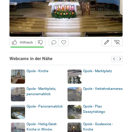
Hilfreich
Webcams in der Nähe
Opole - Kirche
Opole - Marktplatz
Opole - Marktplatz,
Opole - Verkehrskameras
panoramablick
Opole - Panoramablick
Opole - Plac
Daszyńskiego
Opole - Heilig-Geist-
Opole - Gosławice -
Kirche in Winów
Kirche