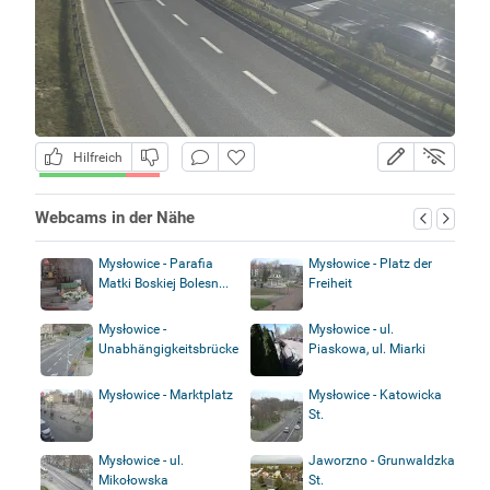
Hilfreich
Webcams in der Nähe
Mysłowice - Parafia
Mysłowice - Platz der
Matki Boskiej Bolesn...
Freiheit
Mysłowice -
Mysłowice - ul.
Unabhängigkeitsbrücke
Piaskowa, ul. Miarki
Mysłowice - Marktplatz
Mysłowice - Katowicka
St.
Mysłowice - ul.
Jaworzno - Grunwaldzka
Mikołowska
St.